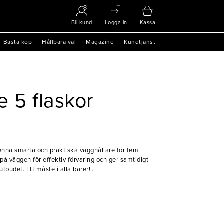
Bli kund
Logga in
Kassa
Bästa köp
Hållbara val
Magazine
Kundtjänst
e 5 flaskor
na smarta och praktiska vägghållare för fem
på väggen för effektiv förvaring och ger samtidigt
utbudet. Ett måste i alla barer!