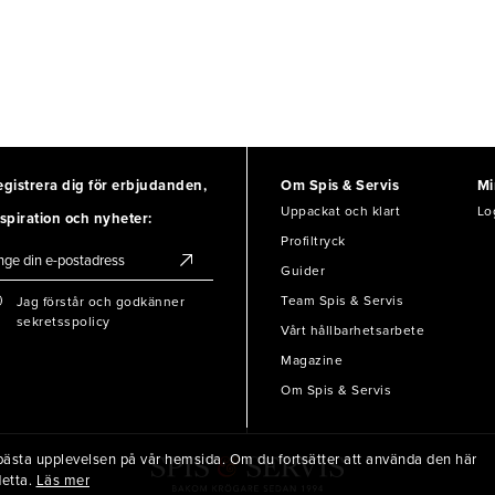
egistrera dig för erbjudanden,
Om Spis & Servis
Mi
Uppackat och klart
Lo
spiration och nyheter:
Profiltryck
Guider
Team Spis & Servis
Jag förstår och godkänner
sekretsspolicy
Vårt hållbarhetsarbete
Magazine
Om Spis & Servis
en bästa upplevelsen på vår hemsida. Om du fortsätter att använda den här
detta.
Läs mer