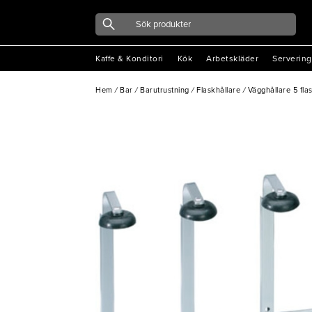
Kaffe & Konditori
Kök
Arbetskläder
Servering
Hem
/
Bar
/
Barutrustning
/
Flaskhållare
/
Vägghållare 5 fla