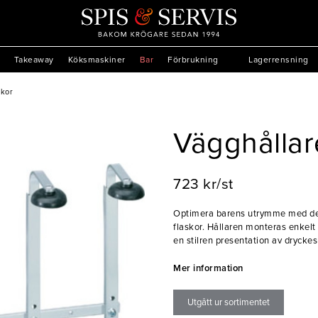
Takeaway
Köksmaskiner
Bar
Förbrukning
Lagerrensning
skor
Vägghållar
723 kr/st
Optimera barens utrymme med den
flaskor. Hållaren monteras enkelt 
en stilren presentation av dryckes
- Monteras på väggen
Mer information
- Rymmer 5 flaskor
Utgått ur sortimentet