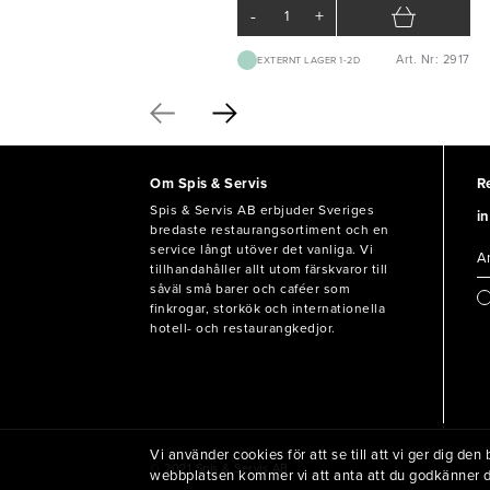
-
+
Art. Nr: 2917
EXTERNT LAGER 1-2D
Om Spis & Servis
R
Spis & Servis AB erbjuder Sveriges
in
bredaste restaurangsortiment och en
service långt utöver det vanliga. Vi
tillhandahåller allt utom färskvaror till
såväl små barer och caféer som
finkrogar, storkök och internationella
hotell- och restaurangkedjor.
Vi använder cookies för att se till att vi ger dig d
© 2021 Spis & Servis AB
webbplatsen kommer vi att anta att du godkänner 