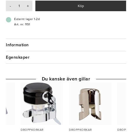
- Bevarar smak och kvalitet
-
+
Köp
- 2 st stoppers ingår
Externt lager 1-2d
Art. nr: 1151
Information
Egenskaper
Du kanske även gillar
DROPPKORKAR
DROPPKORKAR
DROPPKO