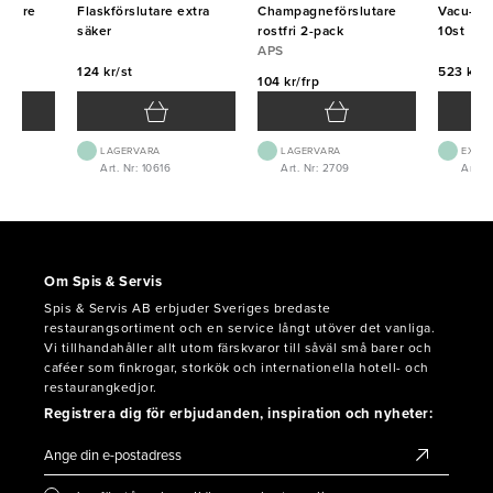
utare
Flaskförslutare extra
Champagneförslutare
Vacu-vin
go
säker
rostfri 2-pack
10st
APS
124 kr/st
523 kr/f
104 kr/frp
LAGERVARA
LAGERVARA
EXTER
Art. Nr: 10616
Art. Nr: 2709
Art. N
Om Spis & Servis
Spis & Servis AB erbjuder Sveriges bredaste
restaurangsortiment och en service långt utöver det vanliga.
Vi tillhandahåller allt utom färskvaror till såväl små barer och
caféer som finkrogar, storkök och internationella hotell- och
restaurangkedjor.
Registrera dig för erbjudanden, inspiration och nyheter: