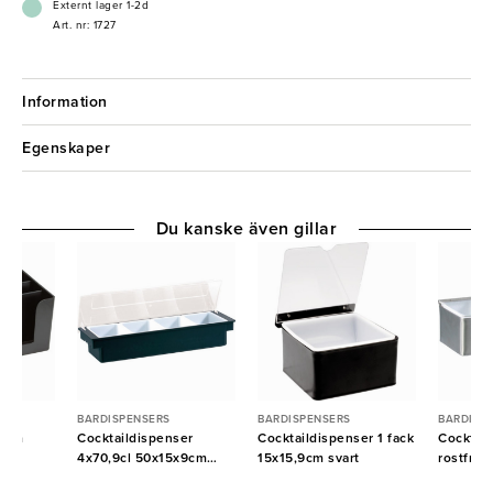
Externt lager 1-2d
Art. nr: 1727
Information
Egenskaper
Du kanske även gillar
BARDISPENSERS
BARDISPENSERS
BARDISP
11cm
Cocktaildispenser
Cocktaildispenser 1 fack
Cocktail
4x70,9cl 50x15x9cm
15x15,9cm svart
rostfri
svart