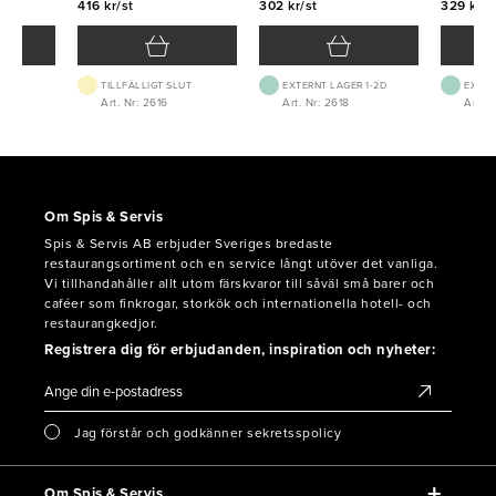
416 kr/st
302 kr/st
329 kr/s
TILLFÄLLIGT SLUT
EXTERNT LAGER 1-2D
EXTER
Art. Nr: 2616
Art. Nr: 2618
Art. N
Om Spis & Servis
Spis & Servis AB erbjuder Sveriges bredaste
restaurangsortiment och en service långt utöver det vanliga.
Vi tillhandahåller allt utom färskvaror till såväl små barer och
caféer som finkrogar, storkök och internationella hotell- och
restaurangkedjor.
Registrera dig för erbjudanden, inspiration och nyheter:
Jag förstår och godkänner sekretsspolicy
Om Spis & Servis