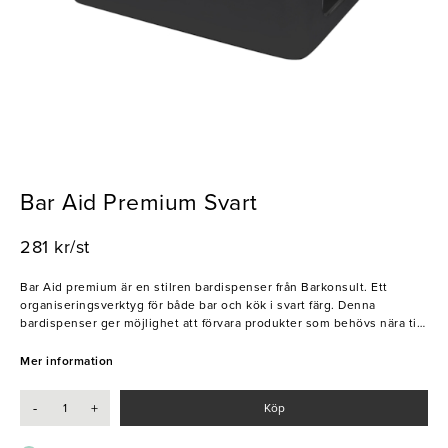
Bar Aid Premium Svart
281 kr/st
Bar Aid premium är en stilren bardispenser från Barkonsult. Ett
organiseringsverktyg för både bar och kök i svart färg. Denna
bardispenser ger möjlighet att förvara produkter som behövs nära till
hands på ett snyggt och smidigt sätt. Passar bra för resturang och
serverings-verksamheter som vill underlätta verksamheten genom
Mer information
praktiskt barutrustning.
-
+
Köp