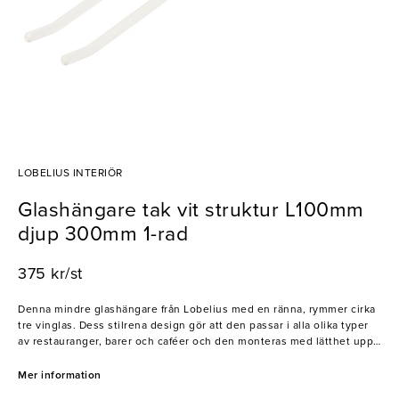
LOBELIUS INTERIÖR
Glashängare tak vit struktur L100mm
djup 300mm 1-rad
375 kr/st
Denna mindre glashängare från Lobelius med en ränna, rymmer cirka
tre vinglas. Dess stilrena design gör att den passar i alla olika typer
av restauranger, barer och caféer och den monteras med lätthet upp i
ditt ta. Perfekt där glas behöver hängas i mindre utrymmen.
- Svensktillverkad
Mer information
- Stilren design