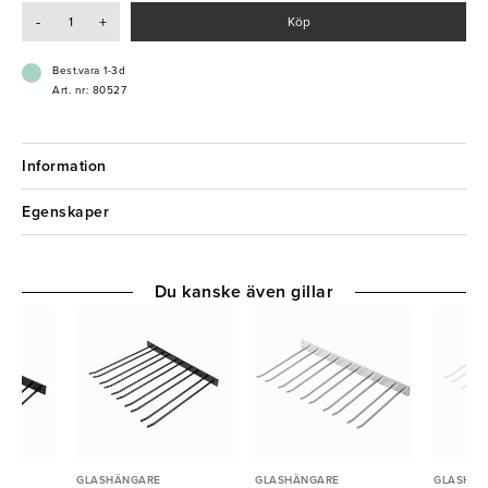
-
+
Köp
Best.vara 1-3d
Art. nr: 80527
Information
Egenskaper
Du kanske även gillar
GLASHÄNGARE
GLASHÄNGARE
GLASHÄN