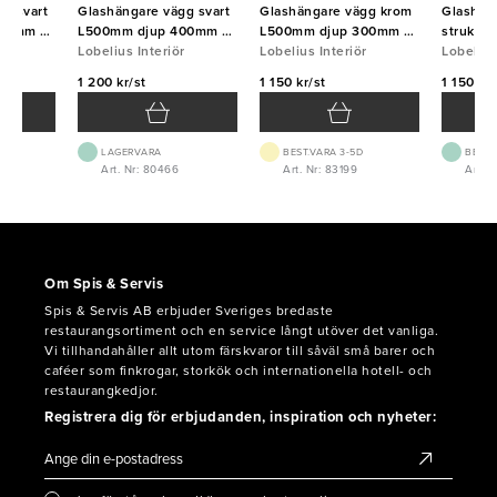
g svart
Glashängare vägg svart
Glashängare vägg krom
Glashäng
00mm 5-
L500mm djup 400mm 5-
L500mm djup 300mm 5-
struktu
r
radigt
Lobelius Interiör
radigt
Lobelius Interiör
300mm 5
Lobelius
1 200 kr/st
1 150 kr/st
1 150 kr/
LAGERVARA
BEST.VARA 3-5D
BEST.
Art. Nr: 80466
Art. Nr: 83199
Art. 
Om Spis & Servis
Spis & Servis AB erbjuder Sveriges bredaste
restaurangsortiment och en service långt utöver det vanliga.
Vi tillhandahåller allt utom färskvaror till såväl små barer och
caféer som finkrogar, storkök och internationella hotell- och
restaurangkedjor.
Registrera dig för erbjudanden, inspiration och nyheter: