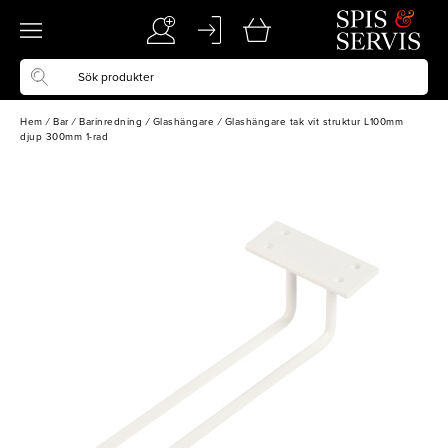
Hem
/
Bar
/
Barinredning
/
Glashängare
/
Glashängare tak vit struktur L100mm
djup 300mm 1-rad