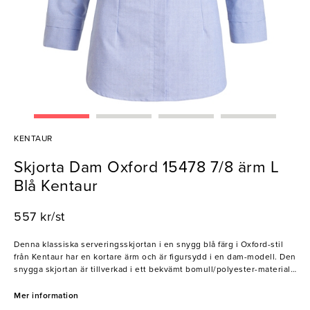
KENTAUR
Skjorta Dam Oxford 15478 7/8 ärm L
Blå Kentaur
557 kr/st
Denna klassiska serveringsskjortan i en snygg blå färg i Oxford-stil
från Kentaur har en kortare ärm och är figursydd i en dam-modell. Den
snygga skjortan är tillverkad i ett bekvämt bomull/polyester-material
som kommer att uppskattas mycket av alla i personalen. Skjortan är
utrustad med ett gäng smarta och funktionella lösningar såsom
Mer information
pennficka på ärmen, dolda tryckknappar, samt en hank i nacken för att