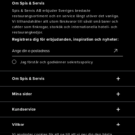
Om Spis & Servis
Spis & Servis AB erbjuder Sveriges bredaste
restaurangsortiment och en service långt utöver det vanliga.
Vi tillhandahåller allt utom färskvaror till såväl små barer och
caféer som finkrogar, storkök och internationella hotell- och
restaurangkedjor.
Registrera dig för erbjudanden, inspiration och nyheter:
Jag förstår och godkänner sekretsspolicy
Om Spis & Servis
Mina sidor
Kundservice
Villkor
Vi använder cookies för att se till att vi ger dig den bästa