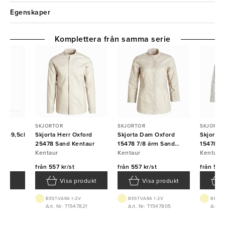
Egenskaper
Komplettera från samma serie
SKJORTOR
SKJORTOR
SKJORTO
rd 39,5cl
Skjorta Herr Oxford
Skjorta Dam Oxford
Skjorta
25478 Sand Kentaur
15478 7/8 ärm Sand
15478 7/
Kentaur
Kentaur
Kentaur
Kentaur
Kentaur
från
557 kr/st
från
557 kr/st
från
557 
Visa produkt
Visa produkt
BEST.VARA 1-2V
BEST.VARA 1-2V
BEST.
8
Art. Nr: T1547821
Art. Nr: T1547805
Art. 