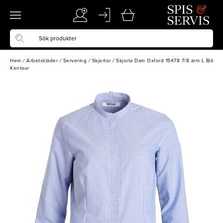
Hem
/
Arbetskläder
/
Servering
/
Skjortor
/
Skjorta Dam Oxford 15478 7/8 ärm L Blå
Kentaur