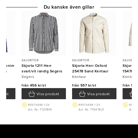
Du kanske även gillar
SKJORTOR
SKJORTOR
SKJORTO
ft Denim
Skjorta 1211 Herr
Skjorta Herr Oxford
Skjorta
Seas
svart/vit randig Segers
25478 Sand Kentaur
15478 7
ID
Segers
Kentaur
Kentaur
Kentaur
från
456 kr/st
från
557 kr/st
från
557 
odukt
Visa produkt
Visa produkt
BEST.VARA 1-2V
BEST.VARA 1-2V
BEST.
814
Art. Nr: T1211914
Art. Nr: T1547821
Art. 