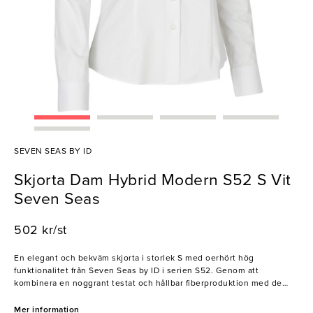
SEVEN SEAS BY ID
Skjorta Dam Hybrid Modern S52 S Vit
Seven Seas
502 kr/st
En elegant och bekväm skjorta i storlek S med oerhört hög
funktionalitet från Seven Seas by ID i serien S52. Genom att
kombinera en noggrant testat och hållbar fiberproduktion med de
senaste teknologierna, erbjuder denna skjorta inte bara enastående
mjukhet, utan även fyrvägs ultrastretch och optimal andningsförmåga.
Mer information