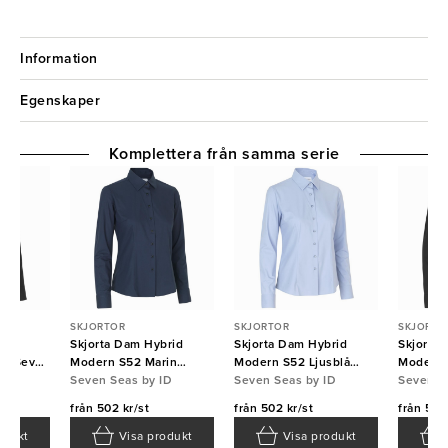
Information
Egenskaper
Komplettera från samma serie
SKJORTOR
SKJORTOR
SKJORTO
brid
Skjorta Dam Hybrid
Skjorta Dam Hybrid
Skjorta
rt Seven
Modern S52 Marin
Modern S52 Ljusblå
Modern 
ID
Seven Seas
Seven Seas by ID
Seven Seas
Seven Seas by ID
Seas
Seven S
från
502 kr/st
från
502 kr/st
från
502 
odukt
Visa produkt
Visa produkt