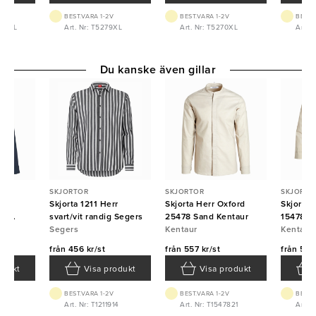
BEST.VARA 1-2V
BEST.VARA 1-2V
BEST.
09XXL
Art. Nr: T5279XL
Art. Nr: T5270XL
Art. 
Du kanske även gillar
SKJORTOR
SKJORTOR
SKJORTO
brid
Skjorta 1211 Herr
Skjorta Herr Oxford
Skjorta
in
svart/vit randig Segers
25478 Sand Kentaur
15478 7
ID
Segers
Kentaur
Kentaur
Kentaur
från
456 kr/st
från
557 kr/st
från
557 
odukt
Visa produkt
Visa produkt
BEST.VARA 1-2V
BEST.VARA 1-2V
BEST.
XL
Art. Nr: T1211914
Art. Nr: T1547821
Art. 