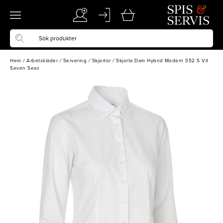
Hem
/
Arbetskläder
/
Servering
/
Skjortor
/
Skjorta Dam Hybrid Modern S52 S Vit
Seven Seas