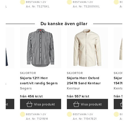
BEST.VARA 1-2V
BEST.VARA 1-2V
BEST.
09XXL
Art. Nr: T5279XL
Art. Nr: T52001XXL
Art. 
Du kanske även gillar
SKJORTOR
SKJORTOR
SKJORTO
brid
Skjorta 1211 Herr
Skjorta Herr Oxford
Skjorta
in
svart/vit randig Segers
25478 Sand Kentaur
15478 7
ID
Segers
Kentaur
Kentaur
Kentaur
från
456 kr/st
från
557 kr/st
från
557 
odukt
Visa produkt
Visa produkt
BEST.VARA 1-2V
BEST.VARA 1-2V
BEST.
XL
Art. Nr: T1211914
Art. Nr: T1547821
Art. 