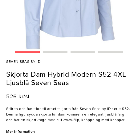
SEVEN SEAS BY ID
Skjorta Dam Hybrid Modern S52 4XL
Ljusblå Seven Seas
526 kr/st
Stilren och funktionell arbetsskjorta från Seven Seas by ID serie S52.
Denna figursydda skjorta för dam kommer i en elegant ljusblå färg
och har en skjortkrage med cut away-flip, knäppning med knappar
samt manschetter vid ärmsluten. Skjortan är designad för
restaurangmiljöer och är perfekt för restaurangpersonal som behöver
Mer information
en bekväm skjorta med utmärkt andningsförmåga och mjukt material.