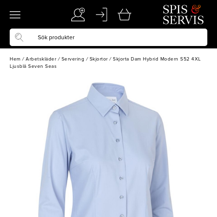
Hem
/
Arbetskläder
/
Servering
/
Skjortor
/
Skjorta Dam Hybrid Modern S52 4XL
Ljusblå Seven Seas