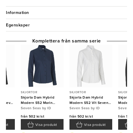
Information
Egenskaper
Komplettera från samma serie
SKJORTOR
SKJORTOR
SKJORTO
brid
Skjorta Dam Hybrid
Skjorta Dam Hybrid
Skjorta
rt Seven
Modern S52 Marin
Modern S52 Vit Seven
Modern 
ID
Seven Seas
Seven Seas by ID
Seas
Seven Seas by ID
Seas
Seven S
från
502 kr/st
från
502 kr/st
från
502 
odukt
Visa produkt
Visa produkt