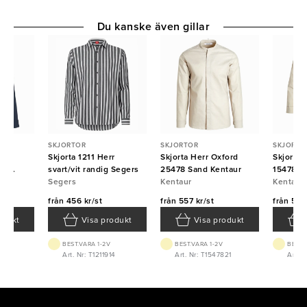
Du kanske även gillar
SKJORTOR
SKJORTOR
SKJORTO
brid
Skjorta 1211 Herr
Skjorta Herr Oxford
Skjorta
in
svart/vit randig Segers
25478 Sand Kentaur
15478 7
ID
Segers
Kentaur
Kentaur
Kentaur
från
456 kr/st
från
557 kr/st
från
557 
odukt
Visa produkt
Visa produkt
BEST.VARA 1-2V
BEST.VARA 1-2V
BEST.
XL
Art. Nr: T1211914
Art. Nr: T1547821
Art. 