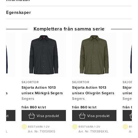
Egenskaper
Komplettera från samma serie
SKJORTOR
SKJORTOR
SKJORTO
013
Skjorta Action 1013
Skjorta Action 1013
Skjorta 
egers
unisex Mörkgrå Segers
unisex Olivgrön Segers
unisex 
Segers
Segers
Segers
från
860 kr/st
från
860 kr/st
från
860 
odukt
Visa produkt
Visa produkt
BEST.VARA 1-2V
BEST.VARA 1-2V
BEST.
02XXL
Art. Nr: T101310XS
Art. Nr: T101386XXL
Art. 