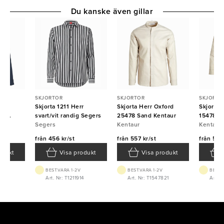
Du kanske även gillar
SKJORTOR
SKJORTOR
SKJORTO
brid
Skjorta 1211 Herr
Skjorta Herr Oxford
Skjorta
in
svart/vit randig Segers
25478 Sand Kentaur
15478 7
ID
Segers
Kentaur
Kentaur
Kentaur
från
456 kr/st
från
557 kr/st
från
557 
odukt
Visa produkt
Visa produkt
BEST.VARA 1-2V
BEST.VARA 1-2V
BEST.
XL
Art. Nr: T1211914
Art. Nr: T1547821
Art. 