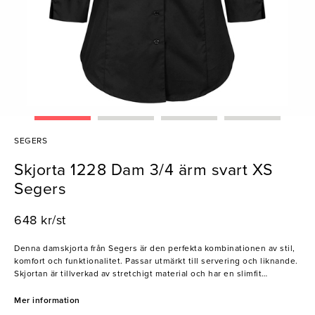
SEGERS
Skjorta 1228 Dam 3/4 ärm svart XS
Segers
648 kr/st
Denna damskjorta från Segers är den perfekta kombinationen av stil,
komfort och funktionalitet. Passar utmärkt till servering och liknande.
Skjortan är tillverkad av stretchigt material och har en slimfit
passform med 3/4-ärm. Skjortans rundade nederkant ger den en
elegant framtoning samtidigt som den är bekväm att bära både löst
Mer information
hängande och instoppad i midjan.