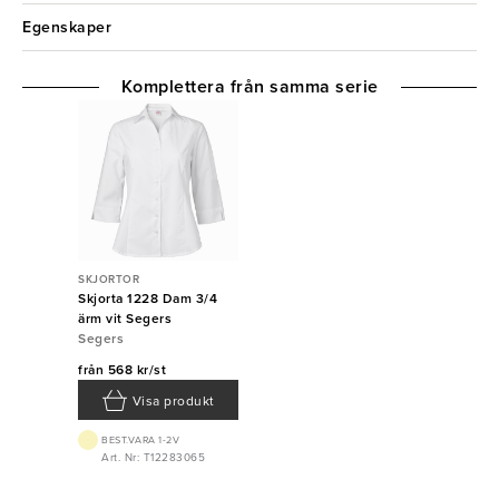
Egenskaper
Komplettera från samma serie
SKJORTOR
Skjorta 1228 Dam 3/4
ärm vit Segers
Segers
från
568 kr/st
Visa produkt
BEST.VARA 1-2V
Art. Nr: T12283065