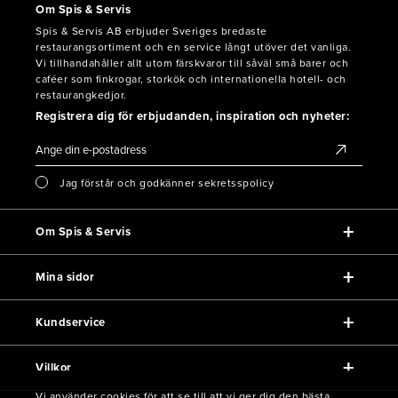
Om Spis & Servis
Spis & Servis AB erbjuder Sveriges bredaste
restaurangsortiment och en service långt utöver det vanliga.
Vi tillhandahåller allt utom färskvaror till såväl små barer och
caféer som finkrogar, storkök och internationella hotell- och
restaurangkedjor.
Registrera dig för erbjudanden, inspiration och nyheter:
Jag förstår och godkänner sekretsspolicy
Om Spis & Servis
Mina sidor
Kundservice
Villkor
Vi använder cookies för att se till att vi ger dig den bästa