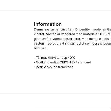
Information
Denna svarta herrväst från ID Identity i modellen Gey
vindtät. Västen är vadderad med materialet THER
gjord av återvunna plastflaskor. Med fickor, elastis
västen mycket praktisk, samtidigt som dess snygga 
tillfällen.
- Tål maskintvätt i upp 40°C
- Godkänd enligt OEKO-TEX® standard
- Reflextryck på framsidan