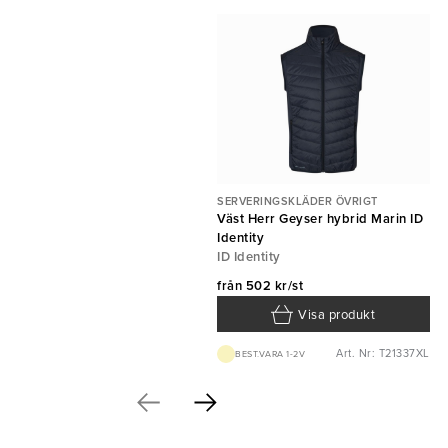
SERVERINGSKLÄDER ÖVRIGT
Väst Herr Geyser hybrid Marin ID
Identity
ID Identity
från
502 kr/st
Visa produkt
Art. Nr: T21337XL
BEST.VARA 1-2V