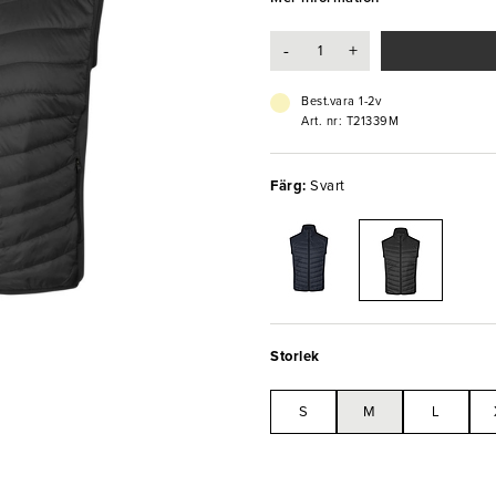
- Tål maskintvätt i upp 40°C
- Godkänd enligt OEKO-TEX® sta
-
+
- Reflextryck på framsidan
Best.vara 1-2v
Art. nr: T21339M
Färg:
Svart
Storlek
S
M
L