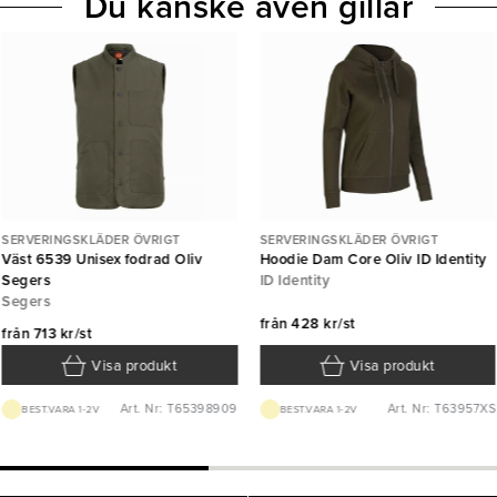
Du kanske även gillar
SERVERINGSKLÄDER ÖVRIGT
SERVERINGSKLÄDER ÖVRIGT
Väst 6539 Unisex fodrad Oliv
Hoodie Dam Core Oliv ID Identity
Segers
ID Identity
Segers
från
428 kr/st
från
713 kr/st
Visa produkt
Visa produkt
Art. Nr: T65398909
Art. Nr: T63957XS
BEST.VARA 1-2V
BEST.VARA 1-2V