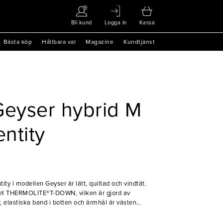
Bli kund
Logga in
Kassa
Bästa köp
Hållbara val
Magazine
Kundtjänst
Geyser hybrid M
entity
ity i modellen Geyser är lätt, quiltad och vindtät.
et THERMOLITE®T-DOWN, vilken är gjord av
, elastiska band i botten och ärmhål är västen
s snygga modell passar vid alla tillfällen.