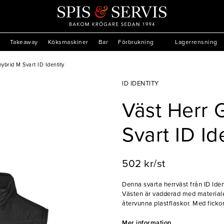
Takeaway
Köksmaskiner
Bar
Förbrukning
Lagerrensning
ybrid M Svart ID Identity
ID IDENTITY
Väst Herr 
Svart ID Id
502 kr/st
Denna svarta herrväst från ID Ident
Västen är vadderad med material
återvunna plastflaskor. Med fickor
mycket praktisk, samtidigt som des
Mer information