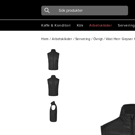
Kaffe & Konditori
Kök
Arbetskläder
Servering
Hem
/
Arbetskläder
/
Servering
/
Övrigt
/
Väst Herr Geyser h