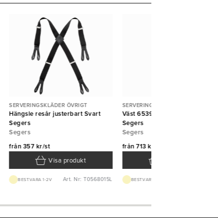
SERVERINGSKLÄDER ÖVRIGT
SERVERINGSKLÄDER ÖVRIGT
Hängsle resår justerbart Svart
Väst 6539 Unisex fodrad Svart
Segers
Segers
Segers
Segers
från
357 kr/st
från
713 kr/st
Visa produkt
Visa produkt
Art. Nr: T0568015L
Art. Nr: T65391
BEST.VARA 1-2V
BEST.VARA 1-2V