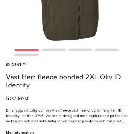
ID IDENTITY
Väst Herr fleece bonded 2XL Oliv ID
Identity
502 kr/st
En snygg, slittålig och praktisk fleeceväst i en olivgrön färg från ID
Identity i serien 0746. Västen är designad med mjuk fleece på insidan
av kragen och elastiska fållar för en perfekt passform och rörlighet.
Med en pålitlig YKK-dragkedja framtill är västen både funktionell och
stilfull, och de praktiska bröst- och sidfickorna möjliggör för enkel
Mer information