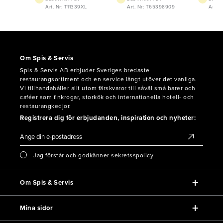
291
Art. Nr: T11339XL
Art. Nr: T65398909
Art. 
Om Spis & Servis
Spis & Servis AB erbjuder Sveriges bredaste
restaurangsortiment och en service långt utöver det vanliga.
Vi tillhandahåller allt utom färskvaror till såväl små barer och
caféer som finkrogar, storkök och internationella hotell- och
restaurangkedjor.
Registrera dig för erbjudanden, inspiration och nyheter:
Jag förstår och godkänner sekretsspolicy
Om Spis & Servis
Mina sidor