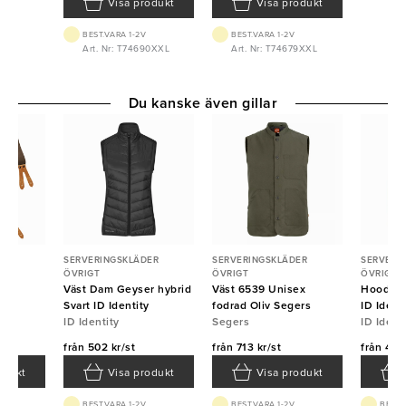
Visa produkt
Visa produkt
BEST.VARA 1-2V
BEST.VARA 1-2V
Art. Nr: T74690XXL
Art. Nr: T74679XXL
Du kanske även gillar
ER
SERVERINGSKLÄDER
SERVERINGSKLÄDER
SERVERI
ÖVRIGT
ÖVRIGT
ÖVRIGT
Väst Dam Geyser hybrid
Väst 6539 Unisex
Hoodie 
Svart ID Identity
fodrad Oliv Segers
ID Ident
ID Identity
Segers
ID Ident
från
502 kr/st
från
713 kr/st
från
428 
odukt
Visa produkt
Visa produkt
BEST.VARA 1-2V
BEST.VARA 1-2V
BEST.