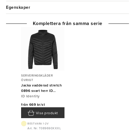
Egenskaper
Komplettera från samma serie
SERVERINGSKLÄDER
ÖVRIGT
Jacka vadderad stretch
0896 svart herr ID
Identity
ID Identity
från
669 kr/st
Visa produkt
BEST.VARA 1-2V
Art. Nr: T089690XXXL