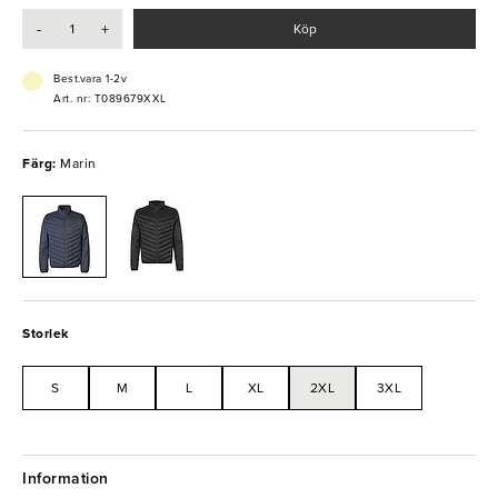
- Certifiering: STANDARD 100 by OEKO-TEX
-
+
Köp
- Snygg design
- Stretch
Best.vara 1-2v
Art. nr: T089679XXL
Färg:
Marin
Storlek
S
M
L
XL
2XL
3XL
Information