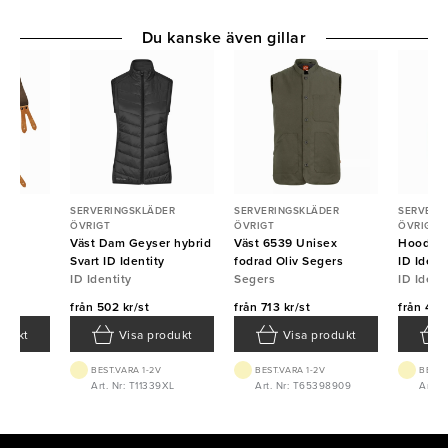
Du kanske även gillar
ER
SERVERINGSKLÄDER
SERVERINGSKLÄDER
SERVERI
ÖVRIGT
ÖVRIGT
ÖVRIGT
Väst Dam Geyser hybrid
Väst 6539 Unisex
Hoodie 
Svart ID Identity
fodrad Oliv Segers
ID Ident
ID Identity
Segers
ID Ident
från
502 kr/st
från
713 kr/st
från
428 
odukt
Visa produkt
Visa produkt
BEST.VARA 1-2V
BEST.VARA 1-2V
BEST.
291
Art. Nr: T11339XL
Art. Nr: T65398909
Art. 