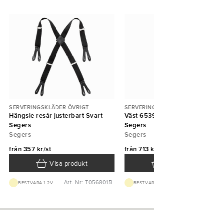
SERVERINGSKLÄDER ÖVRIGT
SERVERINGSKLÄDER ÖVRIGT
Hängsle resår justerbart Svart
Väst 6539 Unisex fodrad Svart
Segers
Segers
Segers
Segers
från
357 kr/st
från
713 kr/st
Visa produkt
Visa produkt
Art. Nr: T0568015L
Art. Nr: T65391
BEST.VARA 1-2V
BEST.VARA 1-2V