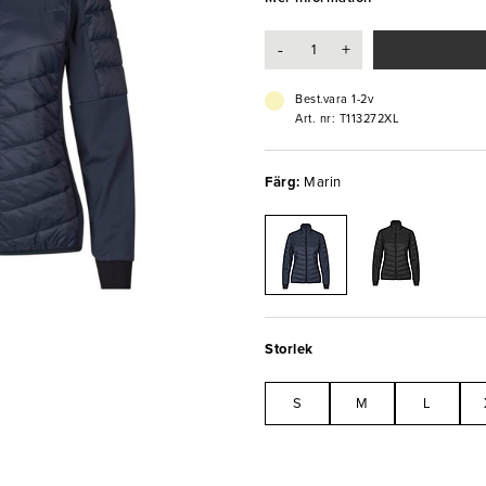
- Tål maskintvätt i upp 40°C
-
+
- Godkänd enligt OEKO-TEX® sta
- Reflextryck på framsidan
Best.vara 1-2v
Art. nr: T113272XL
Färg:
Marin
Storlek
S
M
L