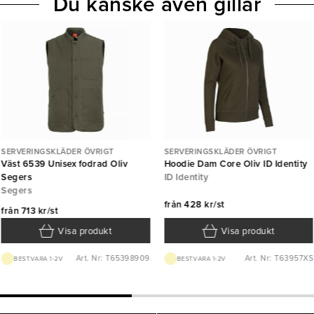
Du kanske även gillar
SERVERINGSKLÄDER ÖVRIGT
SERVERINGSKLÄDER ÖVRIGT
Väst 6539 Unisex fodrad Oliv
Hoodie Dam Core Oliv ID Identity
Segers
ID Identity
Segers
från
428 kr/st
från
713 kr/st
Visa produkt
Visa produkt
Art. Nr: T65398909
Art. Nr: T63957XS
BEST.VARA 1-2V
BEST.VARA 1-2V