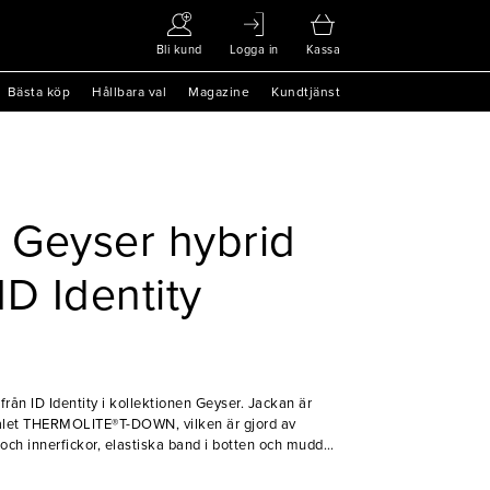
Bli kund
Logga in
Kassa
Bästa köp
Hållbara val
Magazine
Kundtjänst
 Geyser hybrid
D Identity
från ID Identity i kollektionen Geyser. Jackan är
alet THERMOLITE®T-DOWN, vilken är gjord av
 och innerfickor, elastiska band i botten och muddar
är jacken mycket funktionell. En både snygg och
illfällen.