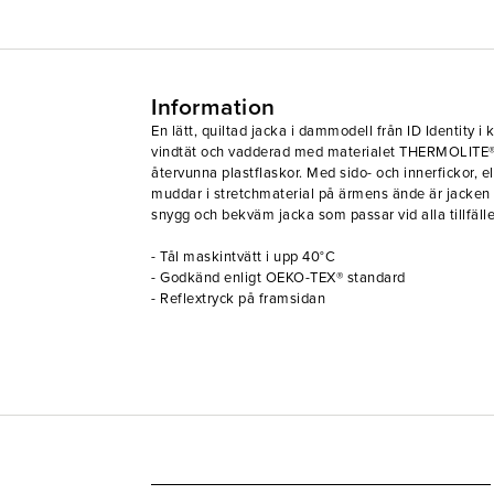
Information
En lätt, quiltad jacka i dammodell från ID Identity i
vindtät och vadderad med materialet THERMOLITE®
återvunna plastflaskor. Med sido- och innerfickor, e
muddar i stretchmaterial på ärmens ände är jacken 
snygg och bekväm jacka som passar vid alla tillfäll
- Tål maskintvätt i upp 40°C
- Godkänd enligt OEKO-TEX® standard
- Reflextryck på framsidan