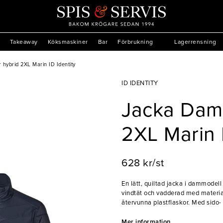
Takeaway
Köksmaskiner
Bar
Förbrukning
Lagerrensning
hybrid 2XL Marin ID Identity
ID IDENTITY
Jacka Dam
2XL Marin I
628 kr/st
En lätt, quiltad jacka i dammodell 
vindtät och vadderad med materi
återvunna plastflaskor. Med sido-
i stretchmaterial på ärmens ände 
bekväm jacka som passar vid alla t
Mer information