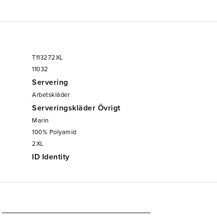
T113272XL
11032
Servering
Arbetskläder
Serveringskläder Övrigt
Marin
100% Polyamid
2XL
ID Identity