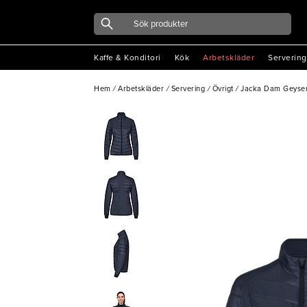
Kaffe & Konditori
Kök
Arbetskläder
Servering
Hem
/
Arbetskläder
/
Servering
/
Övrigt
/
Jacka Dam Geyser 