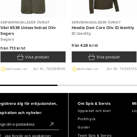
SERVERINGSKLÄDER ÖVRIGT
SERVERINGSKLÄDER ÖVRIGT
Väst 6539 Unisex fodrad Oliv
Hoodie Dam Core Oliv ID Identity
Segers
ID Identity
Segers
från
428 kr/st
från
713 kr/st
Visa produkt
Visa produkt
Art. Nr: T65398909
Art. Nr: T63957XS
BEST.VARA 1-2V
BEST.VARA 1-2V
egistrera dig för erbjudanden,
Om Spis & Servis
Mi
Uppackat och klart
Lo
spiration och nyheter:
Profiltryck
Guider
Team Spis & Servis
Jag förstår och godkänner