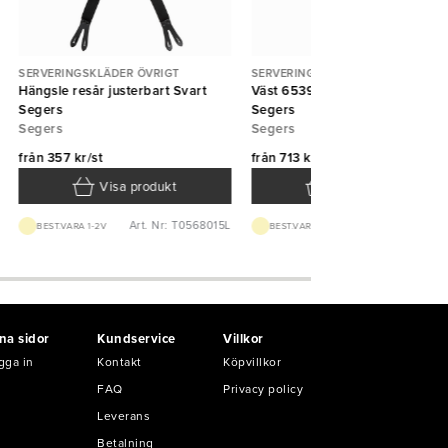
SERVERINGSKLÄDER ÖVRIGT
SERVERINGSKLÄDER ÖVRIGT
Hängsle resår justerbart Svart
Väst 6539 Unisex fodrad Svart
Segers
Segers
Segers
Segers
från
357 kr/st
från
713 kr/st
Visa produkt
Visa produkt
Art. Nr: T0568015L
Art. Nr: T65391
BEST.VARA 1-2V
BEST.VARA 1-2V
na sidor
Kundservice
Villkor
gga in
Kontakt
Köpvillkor
FAQ
Privacy policy
Leverans
Betalning