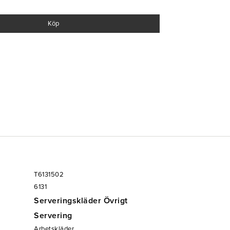
a med hög komfort och snygg design.
Köp
ll, 30% polyester
T6131502
6131
Serveringskläder Övrigt
Servering
Arbetskläder