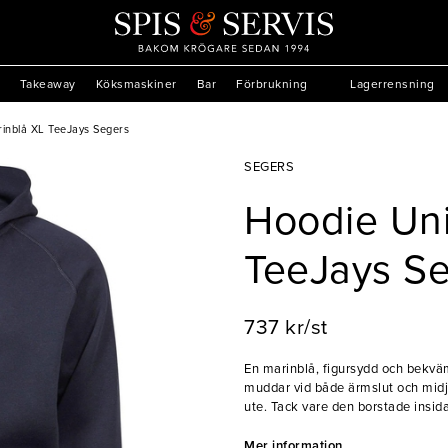
Takeaway
Köksmaskiner
Bar
Förbrukning
Lagerrensning
inblå XL TeeJays Segers
SEGERS
Hoodie Uni
TeeJays S
737 kr/st
En marinblå, figursydd och bekväm
muddar vid både ärmslut och midja
ute. Tack vare den borstade insid
har ett dragsnöre i kontrastfärg s
möjliggör för att dra åt luvan runt
Mer information