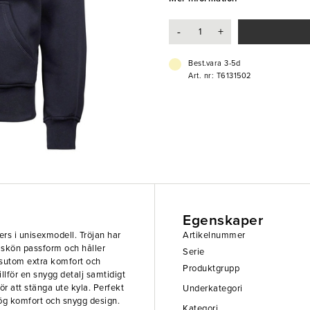
söker en värmande och tålig tröj
-
+
- Storlek: XL
- Muddar vid ärmslut och midja
- Borstad insida
Best.vara 3-5d
- Dragsnöre
Art. nr: T6131502
- Slitstark kvalitet
- Tvättas i 40 °C
- Material: 70% ringspunnen bomu
Egenskaper
rs i unisexmodell. Tröjan har
Artikelnummer
 skön passform och håller
Serie
ssutom extra komfort och
Produktgrupp
llför en snygg detalj samtidigt
ör att stänga ute kyla. Perfekt
Underkategori
ög komfort och snygg design.
Kategori