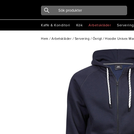
Kaffe & Konditori
Kök
Arbetskläder
Servering
Hem
/
Arbetskläder
/
Servering
/
Övrigt
/
Hoodie Unisex Mar