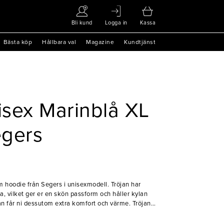
Bli kund
Logga in
Kassa
Bästa köp
Hållbara val
Magazine
Kundtjänst
sex Marinblå XL
egers
 hoodie från Segers i unisexmodell. Tröjan har
, vilket ger er en skön passform och håller kylan
an får ni dessutom extra komfort och värme. Tröjan
om tillför en snygg detalj samtidigt som det
 huvudet för att stänga ute kyla. Perfekt för er som