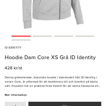
ID IDENTITY
Hoodie Dam Core XS Grå ID Identity
428 kr/st
Denna gråmelerade, klassiska hoodie i dammodell från ID Identity i
serien Core, är utformad för att kombinera stil och komfort på bästa
sätt. Hoodien har en praktisk ficka framtill för att värma händerna eller
förvara mindre tillhörigheter samt ett genomgående blixtlås för att
kunna anpassa temperatur och passform. Den höga kragen och
Mer information
snöret i huvan skyddar mot kyla och vind, samtidigt som den
borstade insidan ger en mjuk känsla mot huden. Hoodien är
Köp