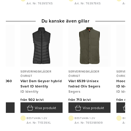
90XS
Art. Nr: T63957XS
Art. Nr: T63979XS
Art. 
Du kanske även gillar
ER
SERVERINGSKLÄDER
SERVERINGSKLÄDER
SERVERI
ÖVRIGT
ÖVRIGT
ÖVRIGT
 17060
Väst Dam Geyser hybrid
Väst 6539 Unisex
Hoodie 
ur
Svart ID Identity
fodrad Oliv Segers
ID Ident
ID Identity
Segers
ID Ident
från
502 kr/st
från
713 kr/st
från
428 
Visa produkt
Visa produkt
BEST.VARA 1-2V
BEST.VARA 1-2V
BEST.
048
Art. Nr: T11339XL
Art. Nr: T65398909
Art. 