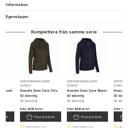
Information
Egenskaper
Komplettera från samma serie
ER
SERVERINGSKLÄDER
SERVERINGSKLÄDER
SERVERI
ÖVRIGT
ÖVRIGT
ÖVRIGT
e Svart
Hoodie Dam Core Oliv
Hoodie Dam Core Marin
Hoodie 
ID Identity
ID Identity
ID Ident
ID Identity
ID Identity
ID Ident
från
428 kr/st
från
428 kr/st
från
428 
odukt
Visa produkt
Visa produkt
BEST.VARA 1-2V
BEST.VARA 1-2V
BEST.