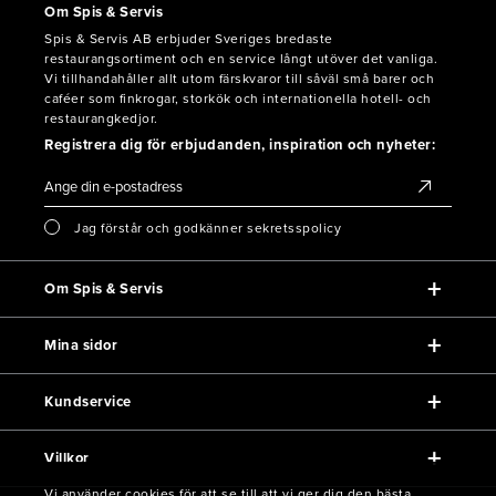
Om Spis & Servis
Spis & Servis AB erbjuder Sveriges bredaste
restaurangsortiment och en service långt utöver det vanliga.
Vi tillhandahåller allt utom färskvaror till såväl små barer och
caféer som finkrogar, storkök och internationella hotell- och
restaurangkedjor.
Registrera dig för erbjudanden, inspiration och nyheter:
Jag förstår och godkänner sekretsspolicy
Om Spis & Servis
Mina sidor
Kundservice
Villkor
Vi använder cookies för att se till att vi ger dig den bästa