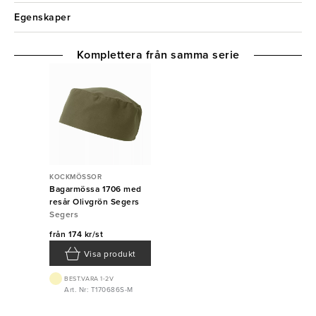
Egenskaper
Komplettera från samma serie
KOCKMÖSSOR
Bagarmössa 1706 med
resår Olivgrön Segers
Segers
från
174 kr/st
Visa produkt
BEST.VARA 1-2V
Art. Nr: T170686S-M