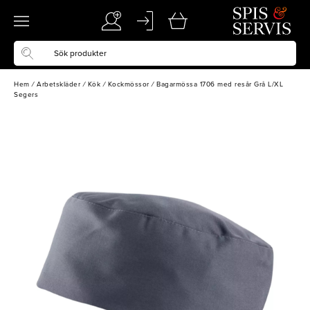
Hem
/
Arbetskläder
/
Kök
/
Kockmössor
/
Bagarmössa 1706 med resår Grå L/XL
Segers