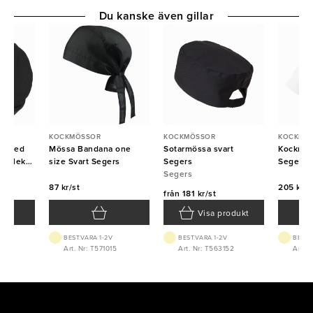
Du kanske även gillar
KOCKMÖSSOR
KOCKMÖSSOR
KOCKMÖ
rt med
Mössa Bandana one
Sotarmössa svart
Kockmöss
storlek
size Svart Segers
Segers
Segers
Segers
87 kr/st
205 kr/s
från
181 kr/st
Visa produkt
BEST.VARA 1-2V
BEST.VARA 1-2V
BEST.
15
Art. Nr: T571015
Art. Nr: T563152
Art. N