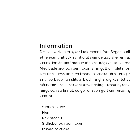
Information
Dessa svarta herrbyxor i rak modell från Segers kol
ett elegant intryck samtidigt som de uppfyller en r
kollektion är utmärkande för sina högkvalitativa pr
Med både sid- och benfickor får ni gott om plats för 
Det finns dessutom en insydd bakficka för ytterlig
är tillverkade i en slitstark och färghärdig kvalitet
hållbarhet trots frekvent användning. Dessa byxor k
länge och se bra ut, de ger er även gott om förvari
komfort.
- Storlek: C156
- Herr
- Rak modell
- Sidfickor och benfickor
- Insydd bakficka