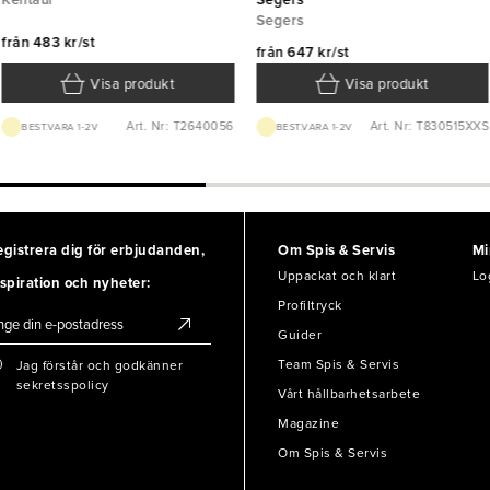
Kentaur
Segers
Segers
från
483 kr/st
från
647 kr/st
Visa produkt
Visa produkt
Art. Nr: T2640056
Art. Nr: T830515XXS
BEST.VARA 1-2V
BEST.VARA 1-2V
egistrera dig för erbjudanden,
Om Spis & Servis
Mi
Uppackat och klart
Lo
spiration och nyheter:
Profiltryck
Guider
Team Spis & Servis
Jag förstår och godkänner
sekretsspolicy
Vårt hållbarhetsarbete
Magazine
Om Spis & Servis