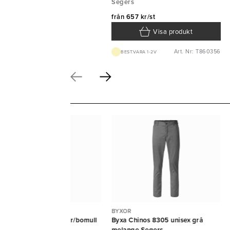
Segers
från
657 kr/st
Visa produkt
Art. Nr: T860356
BEST.VARA 1-2V
XOR
BYXOR
xa 8619 Herr polyester/bomull
Byxa Chinos 8305 unisex grå