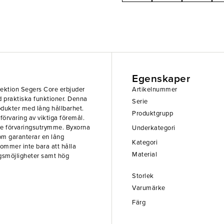
Egenskaper
lektion Segers Core erbjuder
Artikelnummer
ad praktiska funktioner. Denna
Serie
odukter med lång hållbarhet.
Produktgrupp
förvaring av viktiga föremål.
are förvaringsutrymme. Byxorna
Underkategori
 som garanterar en lång
Kategori
ommer inte bara att hålla
Material
ngsmöjligheter samt hög
Storlek
Varumärke
Färg