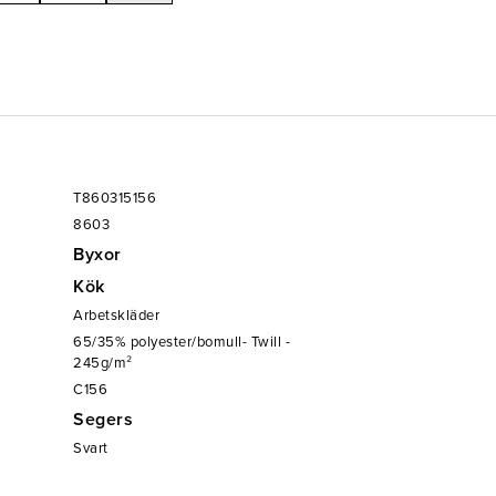
T860315156
8603
Byxor
Kök
Arbetskläder
65/35% polyester/bomull- Twill -
245g/m²
C156
Segers
Svart