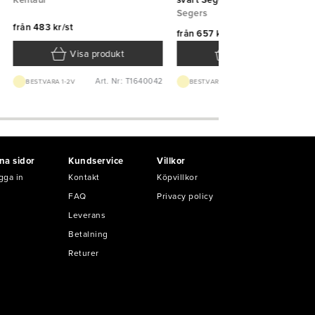
Kentaur
svart Segers
Segers
från
483 kr/st
från
657 kr/st
Visa produkt
Visa produkt
Art. Nr: T1640042
Art. Nr: T861
BEST.VARA 1-2V
BEST.VARA 1-2V
na sidor
Kundservice
Villkor
gga in
Kontakt
Köpvillkor
FAQ
Privacy policy
Leverans
Betalning
Returer