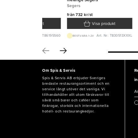
art Segers
melange Segers
gers
Segers
ån
542 kr/st
från
732 kr/st
Visa produkt
Visa produkt
Art. Nr: T86195560
Art. Nr: T830513XXXL
BEST.VARA 1-2V
BEST.VARA 1-2V
Om Spis & Servis
R
Spis & Servis AB erbjuder Sveriges
in
bredaste restaurangsortiment och en
service långt utöver det vanliga. Vi
tillhandahåller allt utom färskvaror till
såväl små barer och caféer som
finkrogar, storkök och internationella
hotell- och restaurangkedjor.