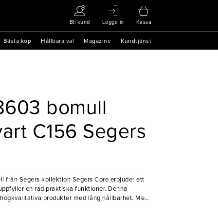
Bli kund
Logga in
Kassa
Bästa köp
Hållbara val
Magazine
Kundtjänst
8603 bomull
vart C156 Segers
ll från Segers kollektion Segers Core erbjuder ett
uppfyller en rad praktiska funktioner. Denna
 högkvalitativa produkter med lång hållbarhet. Med
 om plats för förvaring av viktiga föremål. Det finns
tterligare förvaringsutrymme. Byxorna är