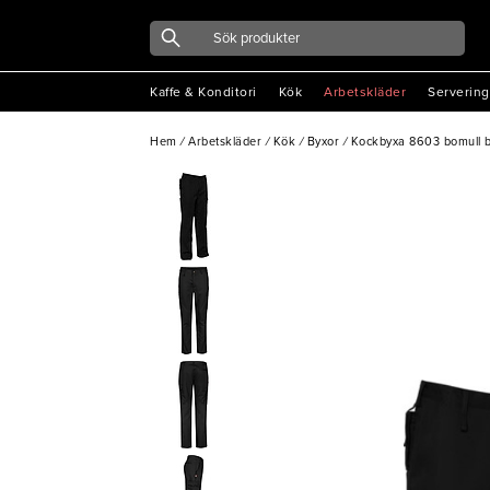
Kaffe & Konditori
Kök
Arbetskläder
Servering
Hem
/
Arbetskläder
/
Kök
/
Byxor
/
Kockbyxa 8603 bomull b