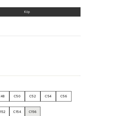
härdig kvalitet som garanterar en lång hållbarhet
byxor kommer inte bara att hålla länge och se bra
Köp
ingsmöjligheter samt hög komfort.
användning
ull - Twill
C48
C50
C52
C54
C56
152
C154
C156