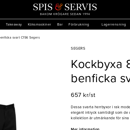
Takeaway
Köksmaskiner
Bar
Förbrukning
Lagerrensning
enficka svart C156 Segers
SEGERS
Kockbyxa 
benficka s
657 kr/st
Dessa svarta herrbyxor i rak mode
elegant intryck samtidigt som de 
kollektion är utmärkande för sina
både sid- och benfickor får ni gott
dessutom en insydd bakficka för y
Mer information