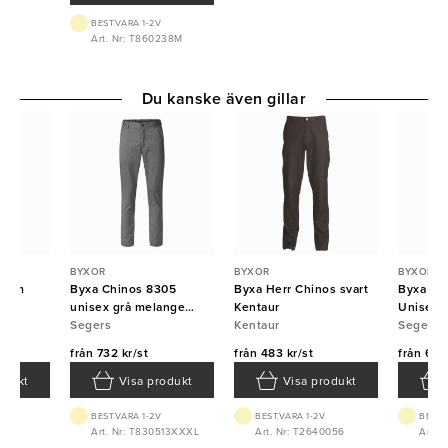
BEST.VARA 1-2V
Art. Nr: T860238M
Du kanske även gillar
BYXOR
BYXOR
BYXOR
 Dam
Byxa Chinos 8305
Byxa Herr Chinos svart
Byxa Ch
lå
unisex grå melange
Kentaur
Unisex S
Segers
Segers
Kentaur
Segers
från
732 kr/st
från
483 kr/st
från
647 
odukt
Visa produkt
Visa produkt
BEST.VARA 1-2V
BEST.VARA 1-2V
BEST.
238M
Art. Nr: T830513XXXL
Art. Nr: T2640056
Art. 