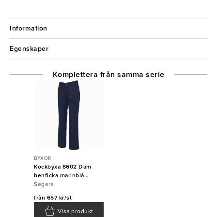
Information
Egenskaper
Komplettera från samma serie
BYXOR
Kockbyxa 8602 Dam
benficka marinblå
Segers
Segers
från
657 kr/st
Visa produkt