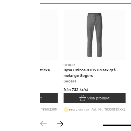
XOR
BYXOR
ckbyxa 8602 Dam benficka
Byxa Chinos 8305 unisex grå
rinblå Segers
melange Segers
gers
Segers
ån
657 kr/st
från
732 kr/st
Visa produkt
Visa produkt
Art. Nr: T860238M
Art. Nr: T830513XXXL
BEST.VARA 1-2V
BEST.VARA 1-2V