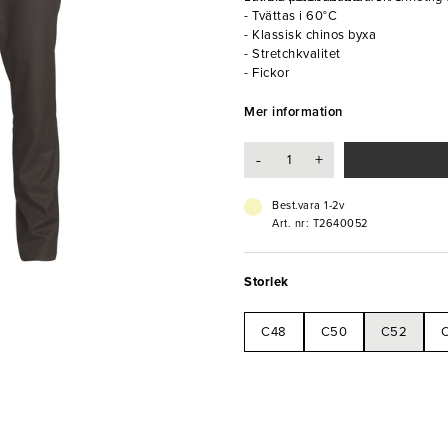
- Tvättas i 60°C
- Klassisk chinos byxa
- Stretchkvalitet
- Fickor
Mer information
-
+
Best.vara 1-2v
Art. nr: T2640052
Storlek
C48
C50
C52