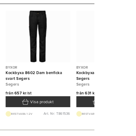
BYXOR
BYXOR
Kockbyxa 8602 Dam benficka
Kockbyxa 8626 Dam Pepita
svart Segers
Segers
Segers
Segers
från
657 kr/st
från
631 kr/st
Visa produkt
Visa produkt
Art. Nr: T861536
Art. Nr: T862
BEST.VARA 1-2V
BEST.VARA 1-2V