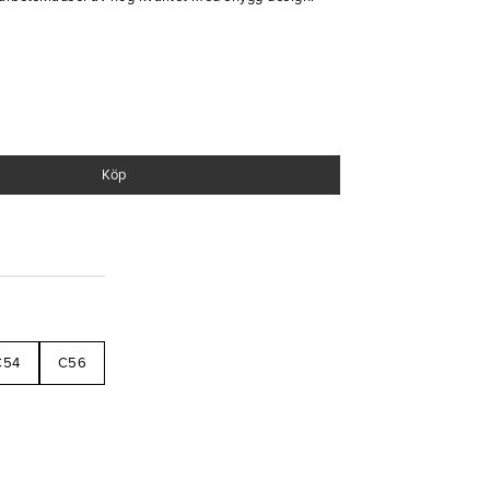
Köp
C54
C56