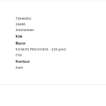
T2640052
26400
Arbetskläder
Kök
Byxor
63/34/3% PES/CO/EOL - 225 g/m2
C52
Kentaur
Svart