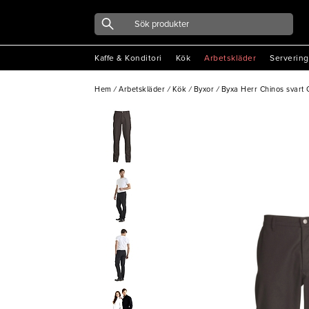
Kaffe & Konditori
Kök
Arbetskläder
Servering
Hem
/
Arbetskläder
/
Kök
/
Byxor
/
Byxa Herr Chinos svart