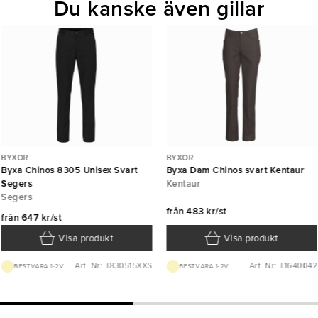
Du kanske även gillar
BYXOR
BYXOR
Byxa Chinos 8305 Unisex Svart
Byxa Dam Chinos svart Kentaur
Segers
Kentaur
Segers
från
483 kr/st
från
647 kr/st
Visa produkt
Visa produkt
Art. Nr: T830515XXS
Art. Nr: T1640042
BEST.VARA 1-2V
BEST.VARA 1-2V