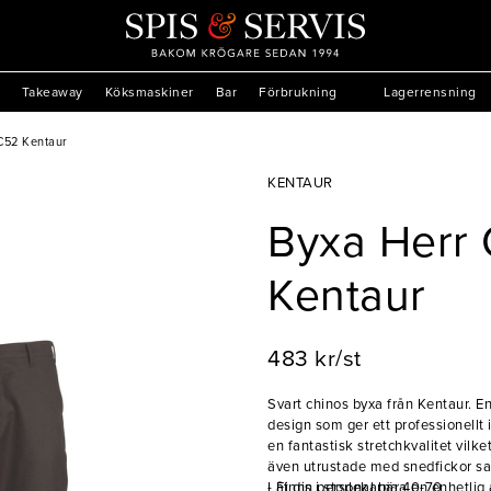
Takeaway
Köksmaskiner
Bar
Förbrukning
Lagerrensning
 C52 Kentaur
KENTAUR
Byxa Herr 
Kentaur
483 kr/st
Svart chinos byxa från Kentaur. En
design som ger ett professionellt 
en fantastisk stretchkvalitet vil
även utrustade med snedfickor sam
Låt din personal bära en enhetlig
- Finns i storlekarna 40-70