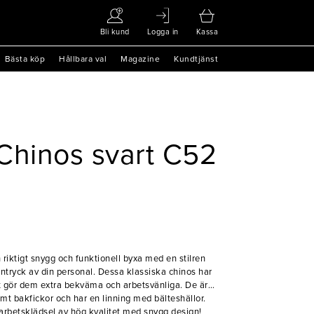
Bli kund
Logga in
Kassa
Bästa köp
Hållbara val
Magazine
Kundtjänst
Chinos svart C52
 riktigt snygg och funktionell byxa med en stilren
intryck av din personal. Dessa klassiska chinos har
ket gör dem extra bekväma och arbetsvänliga. De är
t bakfickor och har en linning med bälteshällor.
 arbetsklädsel av hög kvalitet med snygg design!