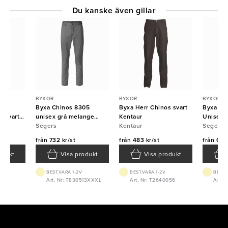
Du kanske även gillar
BYXOR
BYXOR
BYXOR
Byxa Chinos 8305
Byxa Herr Chinos svart
Byxa Ch
l svart
unisex grå melange
Kentaur
Unisex S
Segers
Segers
Kentaur
Segers
från
732 kr/st
från
483 kr/st
från
647 
odukt
Visa produkt
Visa produkt
BEST.VARA 1-2V
BEST.VARA 1-2V
BEST.
5560
Art. Nr: T830513XXXL
Art. Nr: T2640056
Art. 