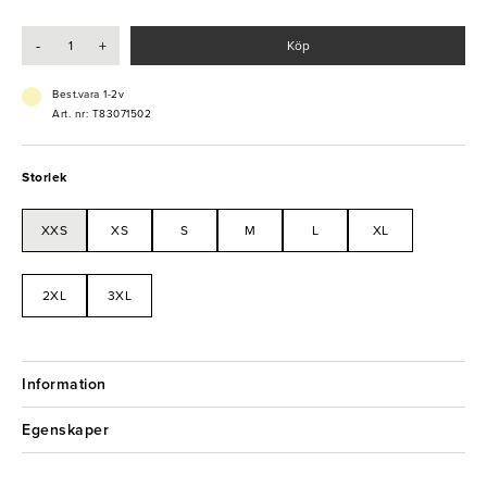
- Sid- och bakfickor
- Unisex
-
+
Köp
- Stretchmaterial
- Reglerbar benlängd
- Tvättbar i 85°C
Best.vara 1-2v
Art. nr: T83071502
Storlek
XXS
XS
S
M
L
XL
2XL
3XL
Information
Egenskaper