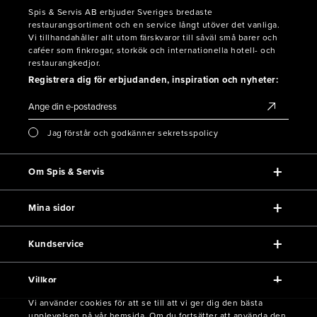
Spis & Servis AB erbjuder Sveriges bredaste
restaurangsortiment och en service långt utöver det vanliga.
Vi tillhandahåller allt utom färskvaror till såväl små barer och
caféer som finkrogar, storkök och internationella hotell- och
restaurangkedjor.
Registrera dig för erbjudanden, inspiration och nyheter:
Jag förstår och godkänner sekretsspolicy
Om Spis & Servis
Mina sidor
Kundservice
Villkor
Vi använder cookies för att se till att vi ger dig den bästa
upplevelsen på vår hemsida. Om du fortsätter att använda den