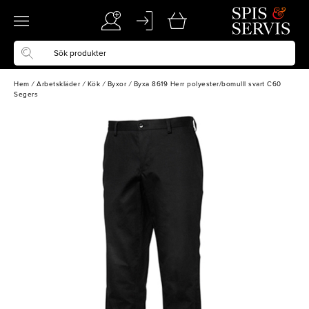
Hem
/
Arbetskläder
/
Kök
/
Byxor
/
Byxa 8619 Herr polyester/bomulll svart C60
Segers