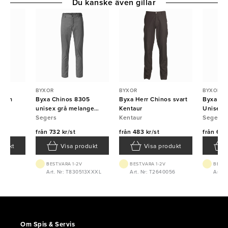
Du kanske även gillar
BYXOR
BYXOR
BYXOR
 Dam
Byxa Chinos 8305
Byxa Herr Chinos svart
Byxa Ch
lå
unisex grå melange
Kentaur
Unisex S
Segers
Segers
Kentaur
Segers
från
732 kr/st
från
483 kr/st
från
647 
odukt
Visa produkt
Visa produkt
BEST.VARA 1-2V
BEST.VARA 1-2V
BEST.
238M
Art. Nr: T830513XXXL
Art. Nr: T2640056
Art. 
Om Spis & Servis