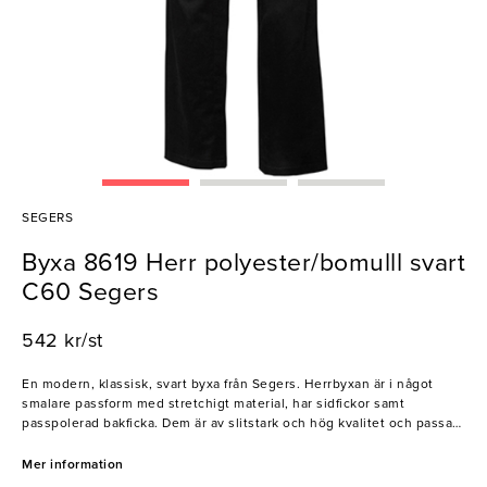
SEGERS
Byxa 8619 Herr polyester/bomulll svart
C60 Segers
542 kr/st
En modern, klassisk, svart byxa från Segers. Herrbyxan är i något
smalare passform med stretchigt material, har sidfickor samt
passpolerad bakficka. Dem är av slitstark och hög kvalitet och passar
perfekt i alla kök, restauranger, barer och hotell.
Mer information
Segers är ett familjeföretag som startades 1943. Deras filosofi är att