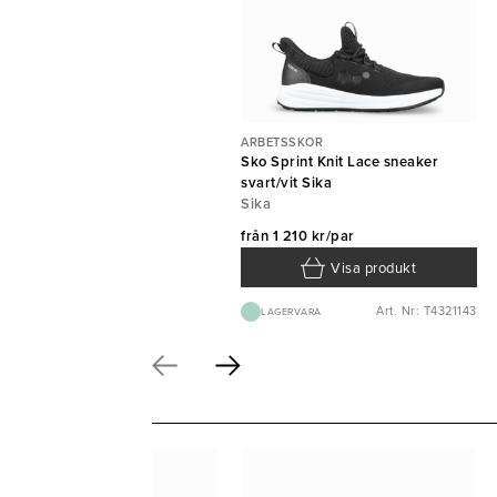
ARBETSSKOR
Sko Sprint Knit Lace sneaker
svart/vit Sika
Sika
från
1 210 kr/par
Visa produkt
Art. Nr: T4321143
LAGERVARA