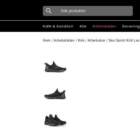
Kaffe & Konditori
Kök
Arbetskläder
Servering
Hem
/
Arbetskläder
/
Kök
/
Arbetsskor
/
Sko Sprint Knit Lac