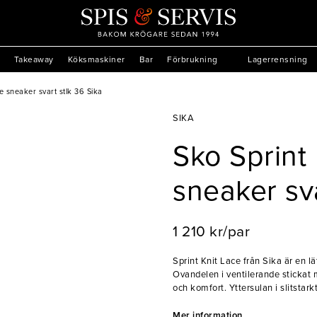
Takeaway
Köksmaskiner
Bar
Förbrukning
Lagerrensning
e sneaker svart stlk 36 Sika
SIKA
Sko Sprint 
sneaker sva
1 210 kr/par
Sprint Knit Lace från Sika är en 
Ovandelen i ventilerande stickat 
och komfort. Yttersulan i slitst
optimal stötdämpning och flexibil
konstruktion och ESD-godkännande
Mer information