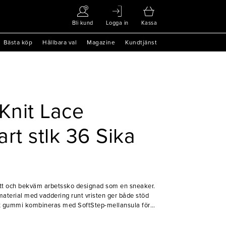
Bli kund
Logga in
Kassa
Bästa köp
Hållbara val
Magazine
Kundtjänst
Knit Lace
rt stlk 36 Sika
lätt och bekväm arbetssko designad som en sneaker.
material med vaddering runt vristen ger både stöd
arkt gummi kombineras med SoftStep-mellansula för
itet. Med biobaserad PU-innersula, metallfri
 är detta en modern och funktionell sko för