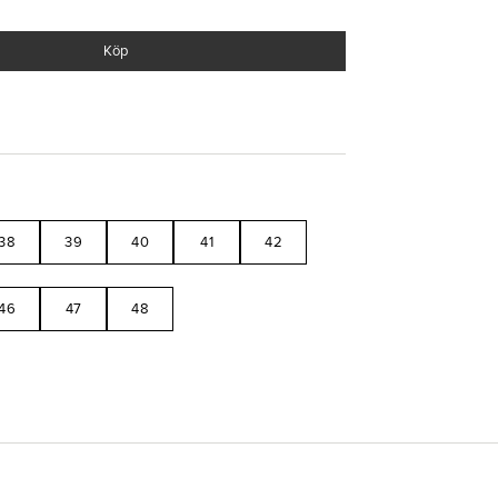
Köp
 i stickat material
kt stötdämpning
gvarig komfort
h EVA
38
39
40
41
42
46
47
48