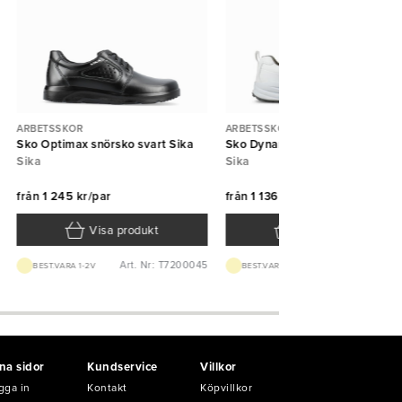
ARBETSSKOR
ARBETSSKOR
Sko Optimax snörsko svart Sika
Sko Dynamic sneaker vit Sika
Sika
Sika
från
1 245 kr/par
från
1 136 kr/par
Visa produkt
Visa produkt
Art. Nr: T7200045
Art. Nr: T4032
BEST.VARA 1-2V
BEST.VARA 1-2V
na sidor
Kundservice
Villkor
gga in
Kontakt
Köpvillkor