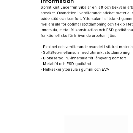
Information
Sprint Knit Lace från Sika är en lätt och bekväm a
sneaker. Ovandelen i ventilerande stickat material 
både stöd och komfort. Yttersulan i slitstarkt gum
mellansula för optimal stötdämpning och flexibilit
innersula, metallfri konstruktion och ESD-godkänn
funktionell sko för krävande arbetsmiljöer.
- Flexibel och ventilerande ovandel i stickat materia
- SoftStep-mellansula med utmärkt stötdämpning
- Biobaserad PU-innersula för långvarig komfort
- Metallfri och ESD-godkänd
- Halksäker yttersula i gummi och EVA