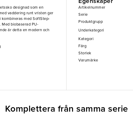
Egenskaper
rbetssko designad som en
Artikelnummer
med vaddering runt vristen ger
Serie
mi kombineras med SoftStep-
Produktgrupp
et. Med biobaserad PU-
ande är detta en modern och
Underkategori
Kategori
Färg
l
Storlek
Varumärke
Komplettera från samma serie