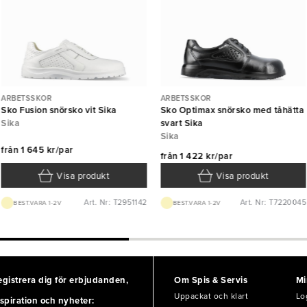
ARBETSSKOR
ARBETSSKOR
Sko Fusion snörsko vit Sika
Sko Optimax snörsko med tåhätta
Sika
svart Sika
Sika
från
1 645 kr/par
från
1 422 kr/par
Visa produkt
Visa produkt
Art. Nr: T2951142
Art. Nr: T7220045
BEST.VARA 1-2V
BEST.VARA 1-2V
egistrera dig för erbjudanden,
Om Spis & Servis
Mi
Uppackat och klart
Lo
spiration och nyheter: