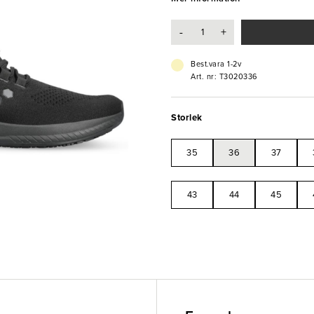
krävande arbetsmiljöer.
-
+
- Flexibel och ventilerande ovandel
- SoftStep-mellansula med utmär
- Biobaserad PU-innersula för lån
Best.vara 1-2v
- Metallfri och ESD-godkänd
Art. nr: T3020336
- Halksäker yttersula i gummi oc
Storlek
35
36
37
43
44
45