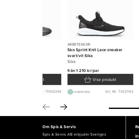
BETSSKOR
ARBETSSKOR
o Stable svart Sika
Sko Sprint Knit Lace sneaker
ka
svart/vit Sika
Sika
ån
1 234 kr/par
från
1 210 kr/par
Visa produkt
Visa produkt
Art. Nr: T1930244
Art. Nr: T4321143
BEST.VARA 1-2V
LAGERVARA
Om Spis & Servis
R
Spis & Servis AB erbjuder Sveriges
in