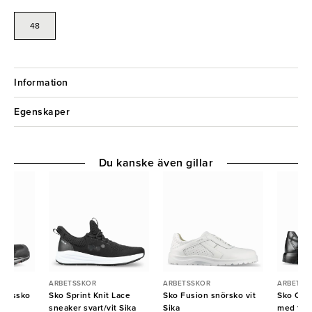
48
Information
Egenskaper
Du kanske även gillar
ARBETSSKOR
ARBETSSKOR
ARBETSS
yddssko
Sko Sprint Knit Lace
Sko Fusion snörsko vit
Sko Opt
sneaker svart/vit Sika
Sika
med tåhä