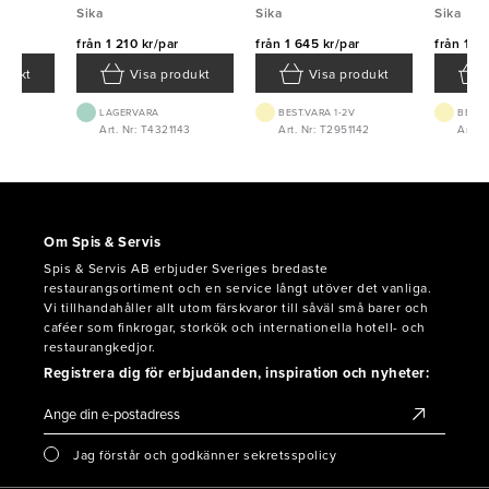
Sika
Sika
Sika
r
från
1 210 kr/par
från
1 645 kr/par
från
1 42
odukt
Visa produkt
Visa produkt
LAGERVARA
BEST.VARA 1-2V
BEST.
0
Art. Nr: T4321143
Art. Nr: T2951142
Art. 
Om Spis & Servis
Spis & Servis AB erbjuder Sveriges bredaste
restaurangsortiment och en service långt utöver det vanliga.
Vi tillhandahåller allt utom färskvaror till såväl små barer och
caféer som finkrogar, storkök och internationella hotell- och
restaurangkedjor.
Registrera dig för erbjudanden, inspiration och nyheter:
Jag förstår och godkänner sekretsspolicy