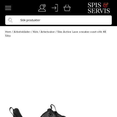
Hem
/
Arbetskläder
/
Kök
/
Arbetsskor
/
Sko Active Lace sneaker svart stlk 48
Sika