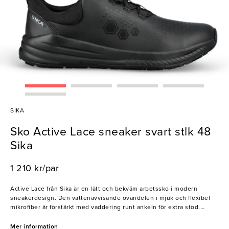
SIKA
Sko Active Lace sneaker svart stlk 48
Sika
1 210 kr/par
Active Lace från Sika är en lätt och bekväm arbetssko i modern
sneakerdesign. Den vattenavvisande ovandelen i mjuk och flexibel
mikrofiber är förstärkt med vaddering runt ankeln för extra stöd.
Yttersulan i gummi och EVA är halksäker, flexibel och stötdämpande,
medan SoftStep-mellansulan ger optimal komfort under hela
Mer information