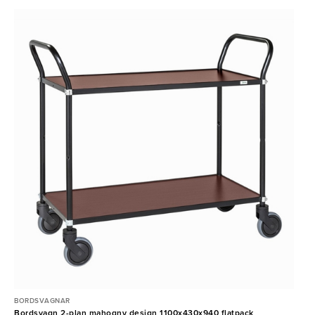
BORDSVAGNAR
Bordsvagn 2-plan mahogny design 1100x430x940 flatpack