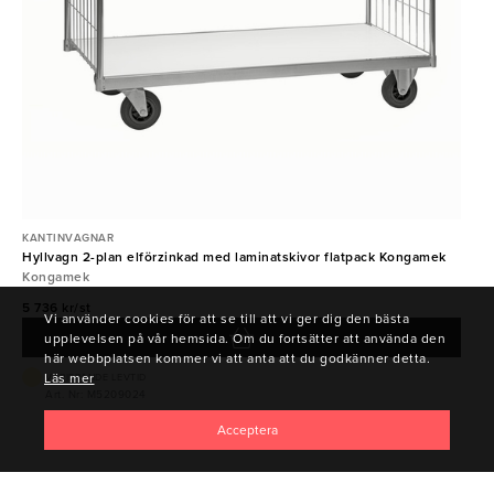
KANTINVAGNAR
Hyllvagn 2-plan elförzinkad med laminatskivor flatpack Kongamek
Kongamek
5 736 kr/st
Vi använder cookies för att se till att vi ger dig den bästa
upplevelsen på vår hemsida. Om du fortsätter att använda den
här webbplatsen kommer vi att anta att du godkänner detta.
Läs mer
VARIERANDE LEVTID
Art. Nr: M5209024
Acceptera