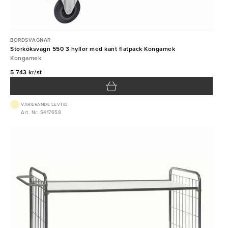
BORDSVAGNAR
Storköksvagn 550 3 hyllor med kant flatpack Kongamek
Kongamek
5 743 kr/st
VARIERANDE LEVTID
Art. Nr: S417658