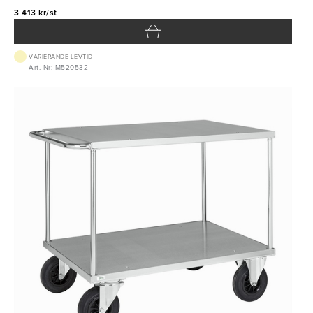
3 413 kr/st
VARIERANDE LEVTID
Art. Nr: M520532