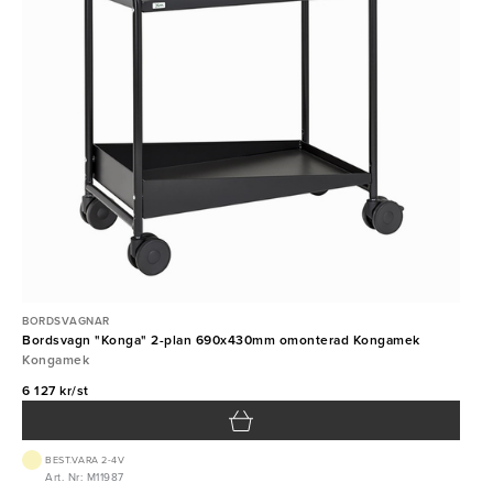
BORDSVAGNAR
Bordsvagn "Konga" 2-plan 690x430mm omonterad Kongamek
Kongamek
6 127 kr/st
BEST.VARA 2-4V
Art. Nr: M11987