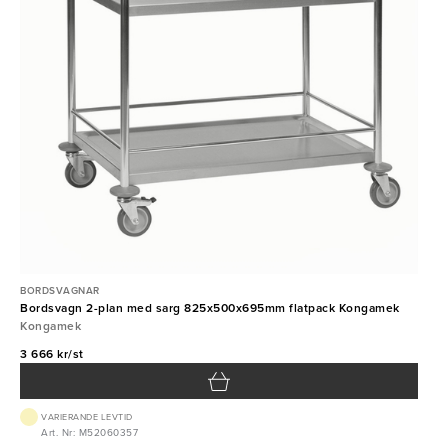
BORDSVAGNAR
Bordsvagn 2-plan med sarg 825x500x695mm flatpack Kongamek
Kongamek
3 666 kr/st
VARIERANDE LEVTID
Art. Nr: M52060357