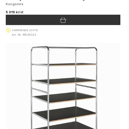
Kongamek
5 019 kr/st
VARIERANDE LEVTID
Art. Nr: M526323