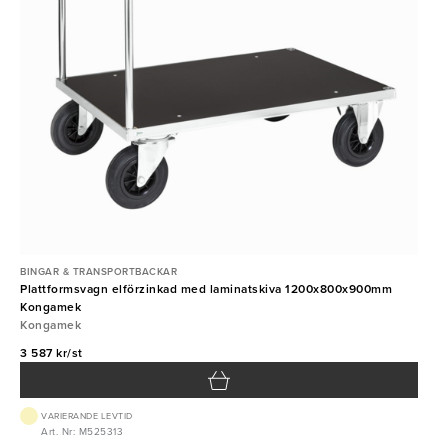
BINGAR & TRANSPORTBACKAR
Plattformsvagn elförzinkad med laminatskiva 1200x800x900mm
Kongamek
Kongamek
3 587 kr/st
VARIERANDE LEVTID
Art. Nr: M525313