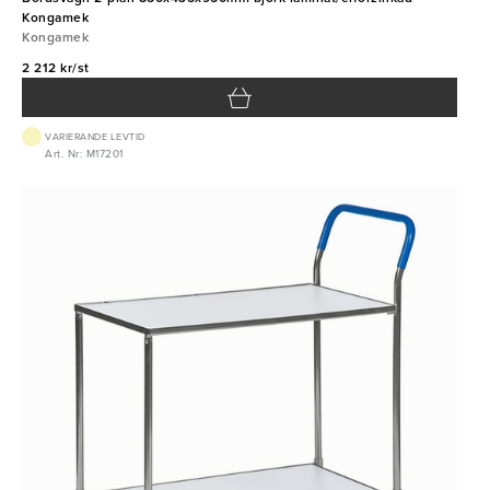
Kongamek
Kongamek
2 212 kr/st
VARIERANDE LEVTID
Art. Nr: M17201