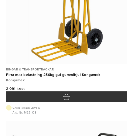
BINGAR & TRANSPORTBACKAR
Pirra max belastning 250kg gul gummihjul Kongamek
Kongamek
2 091 kr/st
VARIERANDE LEVTID
Art. Nr: M521103