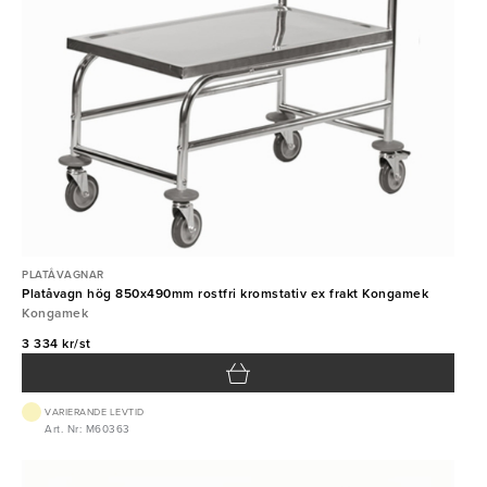
PLATÅVAGNAR
Platåvagn hög 850x490mm rostfri kromstativ ex frakt Kongamek
Kongamek
3 334 kr/st
VARIERANDE LEVTID
Art. Nr: M60363