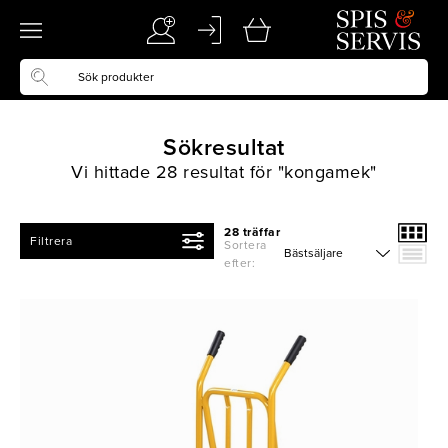
Sökresultat
Vi hittade
28
resultat för
"kongamek"
28 träffar
Filtrera
Sortera
efter: