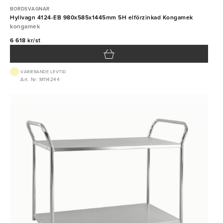
BORDSVAGNAR
Hyllvagn 4124-EB 980x585x1445mm 5H elförzinkad Kongamek
kongamek
6 618 kr/st
VARIERANDE LEVTID
Art. Nr: M114244