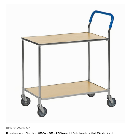
BORDSVAGNAR
Bordsvagn 2-plan 850x435x950mm björk laminat/elförzinkad