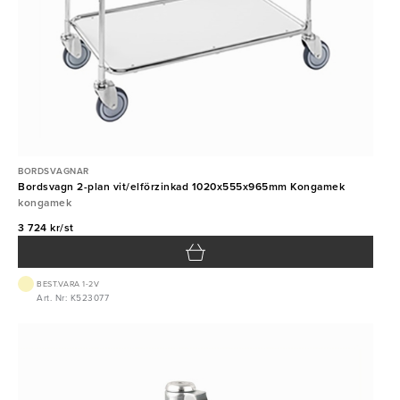
BORDSVAGNAR
Bordsvagn 2-plan vit/elförzinkad 1020x555x965mm Kongamek
kongamek
3 724 kr/st
BEST.VARA 1-2V
Art. Nr: K523077