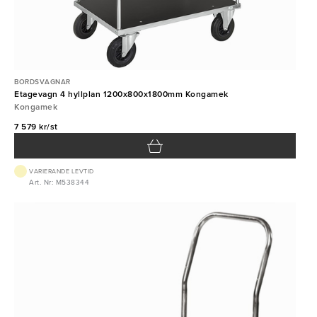
BORDSVAGNAR
Etagevagn 4 hyllplan 1200x800x1800mm Kongamek
Kongamek
7 579 kr/st
VARIERANDE LEVTID
Art. Nr: M538344