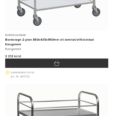
BORDSVAGNAR
Bordsvagn 2-plan 850x435x950mm vit laminat/elförzinkad
Kongamek
Kongamek
2 212 kr/st
VARIERANDE LEVTID
Art. Nr: M17720