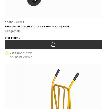
BORDSVAGNAR
Bordsvagn 2-plan 110x700x870mm Kongamek
Kongamek
6 183 kr/st
VARIERANDE LEVTID
Art. Nr: M5206037