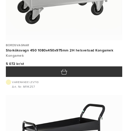
BORDSVAGNAR
Storköksvagn 450 1080x450x975mm 2H helsvetsad Kongamek
Kongamek
5 072 kr/st
VARIERANDE LEVTID
Art. Nr: M114257