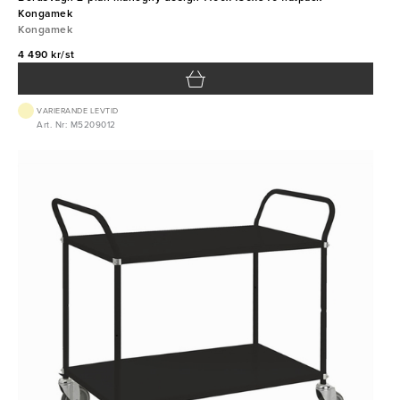
Kongamek
Kongamek
4 490 kr/st
VARIERANDE LEVTID
Art. Nr: M5209012