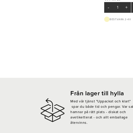
-
+
BEST.VARA 2-4V
Från lager till hylla
Med vår tjänst "Uppackat och klart"
spar du både tid och pengar. Var sa
hamnar på rätt plats - diskat och
avetiketterat - och allt emballage
återvinns.