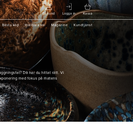
Bli kund
Logga in
Kassa
Bästa köp
Hållbara val
Magazine
Kundtjänst
äggningsfat? Då har du hittat rätt. Vi
atexponering med fokus på matens