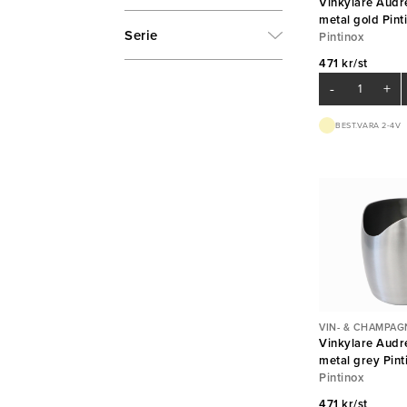
Vinkylare Aud
metal gold Pint
Serie
Pintinox
471 kr/st
-
+
BEST.VARA 2-4V
VIN- & CHAMPAG
Vinkylare Aud
metal grey Pint
Pintinox
471 kr/st