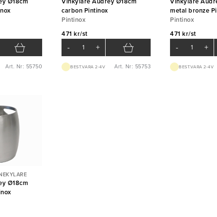
rey Ø18cm
Vinkylare Audrey Ø18cm
Vinkylare Aud
inox
carbon Pintinox
metal bronze Pi
Pintinox
Pintinox
471 kr/st
471 kr/st
-
+
-
+
Art. Nr: 55750
Art. Nr: 55753
BEST.VARA 2-4V
BEST.VARA 2-4V
NEKYLARE
rey Ø18cm
inox