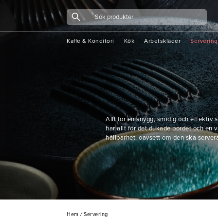
Kaffe & Konditori
Kök
Arbetskläder
Servering
Allt för en snygg, smidig och effektiv s
har allt för det dukade bordet och en
hållbarhet, oavsett om den ska servera
Hem
/
Servering