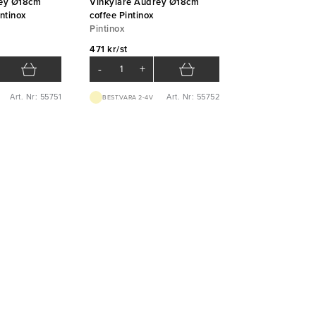
rey Ø18cm
Vinkylare Audrey Ø18cm
ntinox
coffee Pintinox
Pintinox
471 kr/st
-
+
Art. Nr: 55751
Art. Nr: 55752
BEST.VARA 2-4V