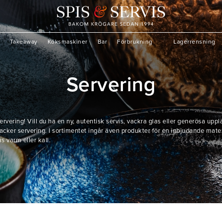
Takeaway
Köksmaskiner
Bar
Förbrukning
Lagerrensning
Servering
ervering! Vill du ha en ny, autentisk servis, vackra glas eller generösa uppl
 vacker servering. I sortimentet ingår även produkter för en inbjudande m
s varm eller kall.